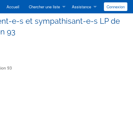
Accueil
Chercher une liste
Assistance
Connexion
rent-e-s et sympathisant-e-s LP de
n 93
tion 93